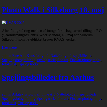
Photo Walk i Silkeborg 18. maj
Aftenfotografering med en af fotograferne bag særudstillingen RO
@aarhusbynight/Henrik Woer Mandag 18. maj har Museum
Silkeborg, som i øjeblikket bruger KVAS værker
Læs mere
admin
Fine Art
,
Kunstfotografi
,
Nattefotografi
,
spejlbilleder
,
Spejlingsfotografering
,
tips og tricks
fine art
,
Fine art photography
,
fotokunst
,
Tips og tricks
Spejlingsbilleder fra Aarhus
admin
Arkitekturfotografi
,
Fine Art
,
Nattefotografi
,
spejlbilleder
,
Spejlingsfotografering
,
tips og tricks
fine art
,
Fine art photography
,
fotokunst
,
Tips og tricks