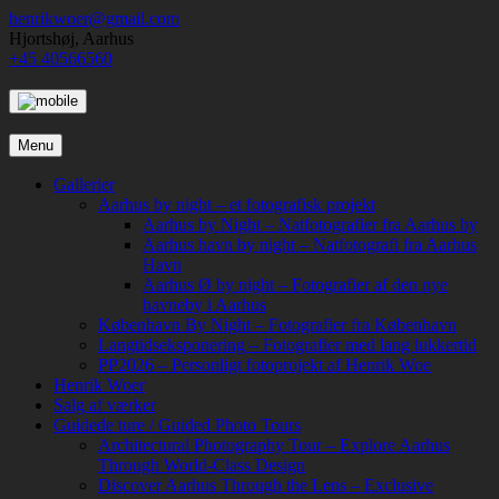
Skip
henrikwoer@gmail.com
to
Hjortshøj, Aarhus
content
+45 40566560
Menu
Gallerier
Aarhus by night – et fotografisk projekt
Aarhus by Night – Natfotografier fra Aarhus by
Aarhus havn by night – Natfotografi fra Aarhus
Havn
Aarhus Ø by night – Fotografier af den nye
havneby i Aarhus
København By Night – Fotografier fra København
Langtidseksponering – Fotografier med lang lukkertid
PP2026 – Personligt fotoprojekt af Henrik Woe
Henrik Woer
Salg af værker
Guidede ture / Guided Photo Tours
Architectural Photography Tour – Explore Aarhus
Through World-Class Design
Discover Aarhus Through the Lens – Exclusive