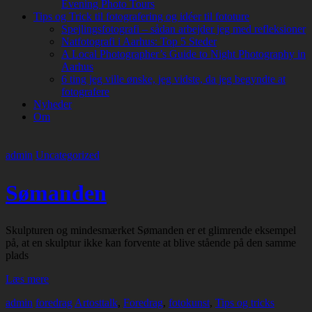
Evening Photo Tours
Tips og Trick til fotografering og idéer til fototure
Spejlingsfotografi – sådan arbejder jeg med refleksioner
Natfotografi i Aarhus: Top 5 Steder
A Local Photographer’s Guide to Night Photography in
Aarhus
6 ting jeg ville ønske, jeg vidste, da jeg begyndte at
fotografere
Nyheder
Om
admin
Uncategorized
Sømanden
Skulpturen og mindesmærket Sømanden er et glimrende eksempel
på, at en skulptur ikke kan forvente at blive stående på den samme
plads
Læs mere
admin
foredrag
Artosttalk
,
Foredrag
,
fotokunst
,
Tips og tricks