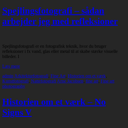
Spejlingsfotografi – sådan
arbejder jeg med refleksioner
Spejlingsfotografi er en fotografisk teknik, hvor du bruger
refleksioner i fx vand, glas eller metal til at skabe stærke visuelle
billeder. I
Læs mere
admin
Arkitekturfotografi
,
Fine Art
,
Historien om et værk
,
Kunstfotografi
,
Nattefotografi
Arne Jacobsen
,
fine art
,
Fine art
photography
Historien om et værk – No
Signs V