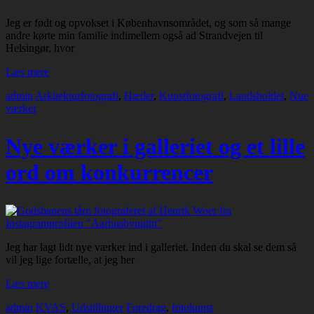
Jeg er født og opvokset i Københavnsområdet, og som så mange
andre kørte min familie indimellem også ad Strandvejen til
Helsingør, hvor
Læs mere
admin
Arkitekturfotografi
,
Hæder
,
Kunstfotografi
,
Landsholdet
,
Nue
værker
Nye værker i galleriet og et lille
ord om konkurrencer
Jeg har lagt lidt nye værker ind i galleriet. Inden du skal se dem så
vil jeg lige fortælle, at jeg her
Læs mere
admin
KVAS
,
Udstillinger
Foredrag
,
fotokunst