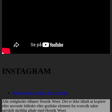
INSTAGRAM
Natfotografi i Aarhus: Top 5 Steder
Alle rettigheder tilhører Henrik Woer. Det er ikke tilladt at kopiere
eller anvende billeder eller grafiske element fra woer.dk uden
særskilt skriftlig aftale med Henrik Woer.