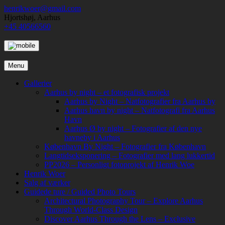
Skip
henrikwoer@gmail.com
to
Hjortshøj, Aarhus
content
+45 40566560
Menu
Gallerier
Aarhus by night – et fotografisk projekt
Aarhus by Night – Natfotografier fra Aarhus by
Aarhus havn by night – Natfotografi fra Aarhus
Havn
Aarhus Ø by night – Fotografier af den nye
havneby i Aarhus
København By Night – Fotografier fra København
Langtidseksponering – Fotografier med lang lukkertid
PP2026 – Personligt fotoprojekt af Henrik Woe
Henrik Woer
Salg af værker
Guidede ture / Guided Photo Tours
Architectural Photography Tour – Explore Aarhus
Through World-Class Design
Discover Aarhus Through the Lens – Exclusive