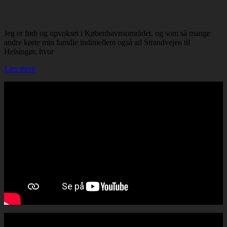
Jeg er født og opvokset i Københavnsområdet, og som så mange
andre kørte min familie indimellem også ad Strandvejen til
Helsingør, hvor
Læs mere