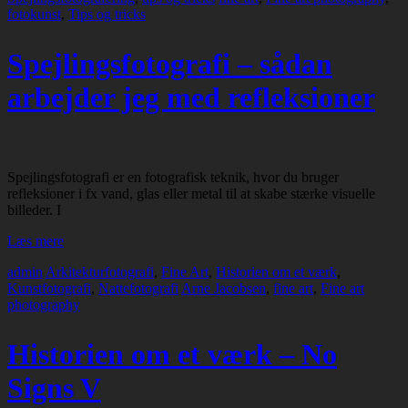
fotokunst
,
Tips og tricks
Spejlingsfotografi – sådan
arbejder jeg med refleksioner
Spejlingsfotografi er en fotografisk teknik, hvor du bruger
refleksioner i fx vand, glas eller metal til at skabe stærke visuelle
billeder. I
Læs mere
admin
Arkitekturfotografi
,
Fine Art
,
Historien om et værk
,
Kunstfotografi
,
Nattefotografi
Arne Jacobsen
,
fine art
,
Fine art
photography
Historien om et værk – No
Signs V