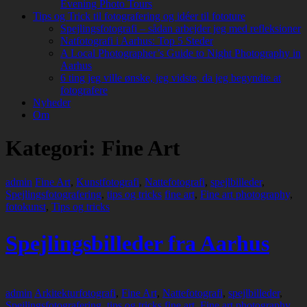
Evening Photo Tours
Tips og Trick til fotografering og idéer til fototure
Spejlingsfotografi – sådan arbejder jeg med refleksioner
Natfotografi i Aarhus: Top 5 Steder
A Local Photographer’s Guide to Night Photography in
Aarhus
6 ting jeg ville ønske, jeg vidste, da jeg begyndte at
fotografere
Nyheder
Om
Kategori:
Fine Art
admin
Fine Art
,
Kunstfotografi
,
Nattefotografi
,
spejlbilleder
,
Spejlingsfotografering
,
tips og tricks
fine art
,
Fine art photography
,
fotokunst
,
Tips og tricks
Spejlingsbilleder fra Aarhus
admin
Arkitekturfotografi
,
Fine Art
,
Nattefotografi
,
spejlbilleder
,
Spejlingsfotografering
,
tips og tricks
fine art
,
Fine art photography
,