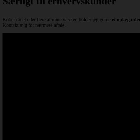
Særligt til erhvervskunder
Køber du et eller flere af mine værker, holder jeg gerne
et oplæg ude
Kontakt mig for nærmere aftale.