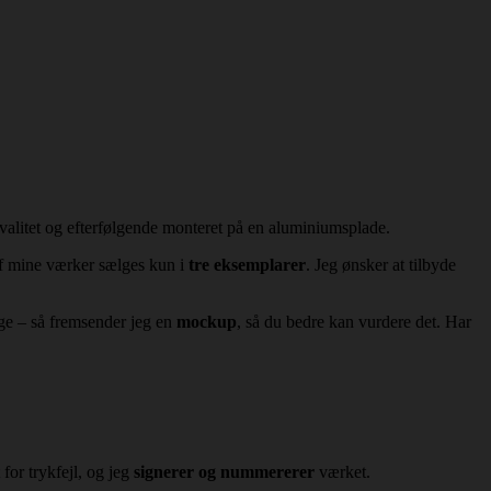
kvalitet og efterfølgende monteret på en aluminiumsplade.
f mine værker sælges kun i
tre eksemplarer
. Jeg ønsker at tilbyde
ænge – så fremsender jeg en
mockup
, så du bedre kan vurdere det. Har
for trykfejl, og jeg
signerer og nummererer
værket.