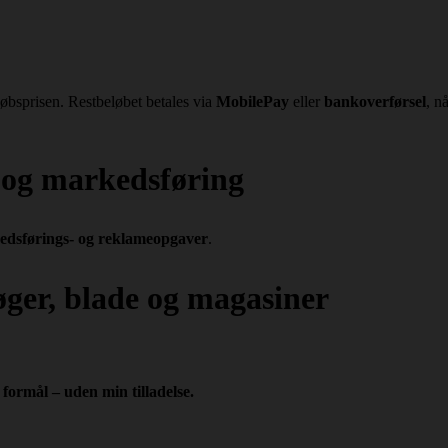
øbsprisen. Restbeløbet betales via
MobilePay
eller
bankoverførsel
, n
e og markedsføring
edsførings- og reklameopgaver
.
bøger, blade og magasiner
formål – uden min tilladelse.