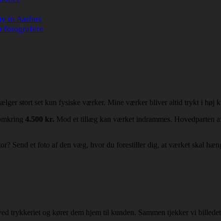
hy in Aarhus
t fotografere
lger stort set kun fysiske værker. Mine værker bliver altid trykt i høj 
e omkring
4.500 kr.
Mod et tillæg kan værket indrammes. Hovedparten a
ontor? Send et foto af den væg, hvor du forestiller dig, at værket skal h
 ved trykkeriet og kører dem hjem til kunden. Sammen tjekker vi billedet 