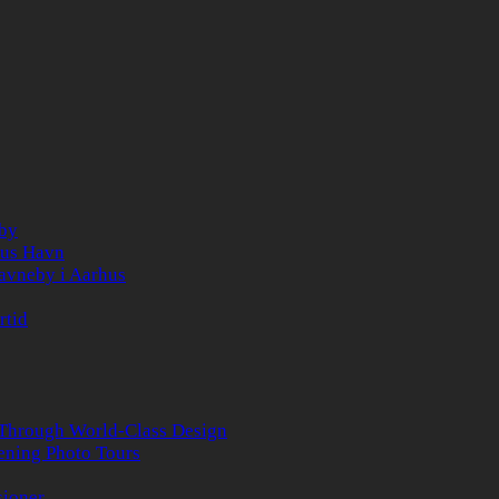
 by
hus Havn
havneby i Aarhus
rtid
 Through World-Class Design
ening Photo Tours
sioner