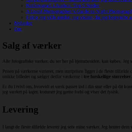
Natfotografi i Aarhus: Top 5 Steder
A Local Photographer’s Guide to Night Photograp
6 ting jeg ville ønske, jeg vidste, da jeg begyndte a
Nyheder
Om
Salg af værker
Alle fotografiske værker, du ser her på hjemmesiden, kan købes. Jeg sæ
Prisen på værkerne varierer, men startprisen ligger i de fleste tilfæld
unikke billeder og sælger derfor værkerne i
tre forskellige størrelser
.
Er du i tvivl om, hvorvidt et værk passer ind i din stue eller på dit k
jeg værket på lager, kommer jeg gerne forbi og viser det fysisk.
Leverin
g
I langt de fleste tilfælde leverer jeg selv mine værker. Jeg henter dem