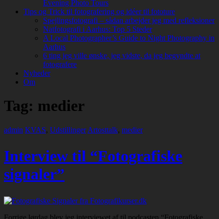
Evening Photo Tours
Tips og Trick til fotografering og idéer til fototure
Spejlingsfotografi – sådan arbejder jeg med refleksioner
Natfotografi i Aarhus: Top 5 Steder
A Local Photographer’s Guide to Night Photography in
Aarhus
6 ting jeg ville ønske, jeg vidste, da jeg begyndte at
fotografere
Nyheder
Om
Tag:
medier
admin
KVAS
,
Udstillinger
Artosttalk
,
medier
Interview til “Fotografiske
signaler”
Forrige lørdag blev jeg interviewet af til podcasten “Fotografiske