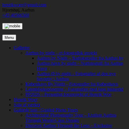
Skip
henrikwoer@gmail.com
to
Hjortshøj, Aarhus
content
+45 40566560
Menu
Gallerier
Aarhus by night – et fotografisk projekt
Aarhus by Night – Natfotografier fra Aarhus by
Aarhus havn by night – Natfotografi fra Aarhus
Havn
Aarhus Ø by night – Fotografier af den nye
havneby i Aarhus
København By Night – Fotografier fra København
Langtidseksponering – Fotografier med lang lukkertid
PP2026 – Personligt fotoprojekt af Henrik Woe
Henrik Woer
Salg af værker
Guidede ture / Guided Photo Tours
Architectural Photography Tour – Explore Aarhus
Through World-Class Design
Discover Aarhus Through the Lens – Exclusive