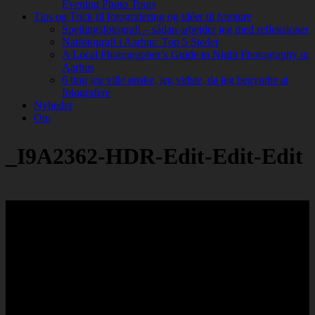
Evening Photo Tours
Tips og Trick til fotografering og idéer til fototure
Spejlingsfotografi – sådan arbejder jeg med refleksioner
Natfotografi i Aarhus: Top 5 Steder
A Local Photographer’s Guide to Night Photography in
Aarhus
6 ting jeg ville ønske, jeg vidste, da jeg begyndte at
fotografere
Nyheder
Om
_I9A2362-HDR-Edit-Edit-Edit