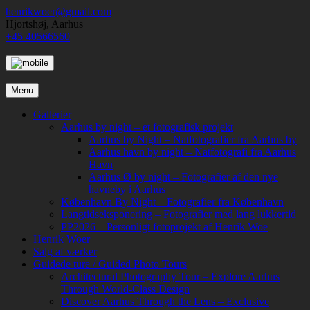
Skip
henrikwoer@gmail.com
to
Hjortshøj, Aarhus
content
+45 40566560
Menu
Gallerier
Aarhus by night – et fotografisk projekt
Aarhus by Night – Natfotografier fra Aarhus by
Aarhus havn by night – Natfotografi fra Aarhus
Havn
Aarhus Ø by night – Fotografier af den nye
havneby i Aarhus
København By Night – Fotografier fra København
Langtidseksponering – Fotografier med lang lukkertid
PP2026 – Personligt fotoprojekt af Henrik Woe
Henrik Woer
Salg af værker
Guidede ture / Guided Photo Tours
Architectural Photography Tour – Explore Aarhus
Through World-Class Design
Discover Aarhus Through the Lens – Exclusive